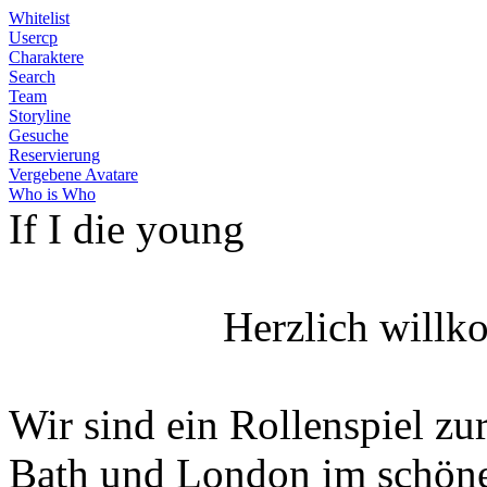
Whitelist
Usercp
Charaktere
Search
Team
Storyline
Gesuche
Reservierung
Vergebene Avatare
Who is Who
If I die young
Herzlich willk
Wir sind ein Rollenspiel zur
Bath und London im schöne