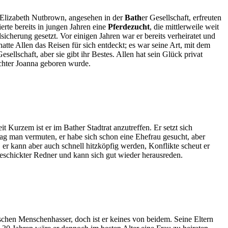
d Elizabeth Nutbrown, angesehen in der
Bath
er Gesellschaft, erfreuten
erte bereits in jungen Jahren eine
Pferdezucht
, die mittlerweile weit
sicherung gesetzt. Vor einigen Jahren war er bereits verheiratet und
te Allen das Reisen für sich entdeckt; es war seine Art, mit dem
sellschaft, aber sie gibt ihr Bestes. Allen hat sein Glück privat
ochter Joanna geboren wurde.
t Kurzem ist er im Bather Stadtrat anzutreffen. Er setzt sich
 mag man vermuten, er habe sich schon eine Ehefrau gesucht, aber
, er kann aber auch schnell hitzköpfig werden, Konflikte scheut er
n geschickter Redner und kann sich gut wieder herausreden.
ischen Menschenhasser, doch ist er keines von beidem. Seine Eltern