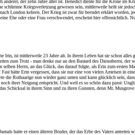
ch anderer, der zehn Jahre älter ist. Benedict diente für die Krone im
ne schlimme Kriegsverletzung gewesen sein, mittlerweile heilt sie je
r nach London kehren. Der Krieg ist zwar für beendet erklärt worden, j
 eine Ehe oder eine Frau verschwendet, erscheint hier offensichtlich.
Irin, ist mittlerweile 23 Jahre alt. In ihrem Leben hat sie schon alles
keiten zum Trotz - man denke nur an den Bastard des Dienstherrn, der
elben Herrn, an das Glück, das darauf folgte, als Erin zum ersten Mal
ast hätte Erin vergessen, dass sie nur eine von vielen Ameisen in eine
te die Rothaarige nun wieder ganz unten und kann glücklich sein, dass
och ihrer Neigung entspricht. Und weil es so schön dazu passt: Unglüc
as Schicksal in ihrem Sinn und zu ihren Gunsten, denn Mr. Musgrove wa
mals hatte er einen älteren Bruder, der das Erbe des Vaters antreten w