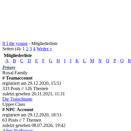
If I die young
›
Mitgliederliste
Seiten (4):
1
2
3
4
Weiter »
Mitgliederliste
A
B
C
D
E
F
G
H
I
J
K
L
M
N
O
P
Q
R
Prinny
Royal Family
# Teamaccount
registriert am 29.12.2020, 15:51
333 Posts // 126 Themen
zuletzt gesehen 20.11.2021, 11:31
Die Tratschtante
Upper Class
# NPC Account
registriert am 29.12.2020, 18:53
63 Posts // 7 Themen
zuletzt gesehen 08.07.2026, 19:42
Allen Nutbrown