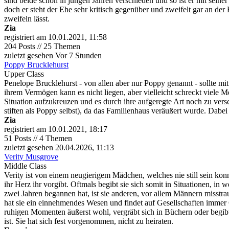
sind beide schon in jungen Jahren verschieden und so ist er mit seine
doch er steht der Ehe sehr kritisch gegenüber und zweifelt gar an d
zweifeln lässt.
Zia
registriert am 10.01.2021, 11:58
204 Posts // 25 Themen
zuletzt gesehen
Vor 7 Stunden
Poppy Brucklehurst
Upper Class
Penelope Brucklehurst - von allen aber nur Poppy genannt - sollte mit 
ihrem Vermögen kann es nicht liegen, aber vielleicht schreckt viele 
Situation aufzukreuzen und es durch ihre aufgeregte Art noch zu ver
stiften als Poppy selbst), da das Familienhaus veräußert wurde. Dabei
Zia
registriert am 10.01.2021, 18:17
51 Posts // 4 Themen
zuletzt gesehen 20.04.2026, 11:13
Verity Musgrove
Middle Class
Verity ist von einem neugierigem Mädchen, welches nie still sein kon
ihr Herz ihr vorgibt. Oftmals begibt sie sich somit in Situationen, in
zwei Jahren begannen hat, ist sie anderen, vor allem Männern misstr
hat sie ein einnehmendes Wesen und findet auf Gesellschaften immer Ge
ruhigen Momenten äußerst wohl, vergräbt sich in Büchern oder begibt 
ist. Sie hat sich fest vorgenommen, nicht zu heiraten.