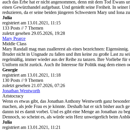
auch das Erbe hat er nicht angenommen, denn mit dem Tod Ewans und 
einen Gewürzhandel aufgebaut. Und genießt seine Freiheit. In seiner F
reduzieren, da er seine beiden jüngeren Schwestern Mary und Iona zu si
Julia
registriert am 13.01.2021, 11:15
133 Posts // 7 Themen
zuletzt gesehen 29.05.2026, 19:28
Mary Pearce
Middle Class
Mary Randall mag man zuallererst als eines bezeichnen: Eigensinnig. M
Bruder nicht in Ungnade zu fallen und ihm keine zu große Last zu sei
regelmäßig, immer wieder aus der Reihe zu tanzen. Ihre Vorliebe für 
Uniform nicht zurück. Auch ihr Interesse für Politik mag dem einen 
Georgie
registriert am 13.01.2021, 11:18
130 Posts // 9 Themen
zuletzt gesehen 21.07.2026, 07:26
Jonathan Wentworth
Aristocracy
Wenn es etwas gibt, das Jonathan Anthony Wentworth ganz besonders ge
machen, als jede Frau es je könnte. Deshalb hat er sich bisher auch g
dannn ist es damit vorbei. Und es gibt eine Menge an Jonathan zu bege
Dennoch, so scheint es, als würde sein Herz unweigerlich beim Anblic
Julia
registriert am 13.01.2021, 11:21