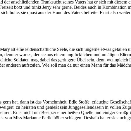
der anschließenden Trunksucht seines Vaters hat er sich mit diesem e
reizeit boxt und trinkt Jerry sehr gerne. Beides auch in Kombination m
ch holte, sie quasi aus der Hand des Vaters befreite. Er ist also weiter
ary ist eine leidenschaftliche Seele, die sich ungerne etwas gefallen 
n, denn er war es, der sie aus einem unglücklichen und untätigen Eltern
schicke Soldaten mag dabei das geringere Übel sein, denn wenngleich ih
oder anderen aufstoßen. Wie soll man da nur einen Mann für das Mädch
rn hat, dann ist das Vornehmheit. Edle Stoffe, erlauchte Gesellschaft
eweigert, zu heiraten und genießt sein Junggesellendasein in vollen Züg
hren. Er ist nicht nur Besitzer einer heißen Quelle und einiger Großgr
k von Miss Marianne Parlic höher schlagen. Deshalb hat er sie auch ge