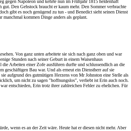
 Krieg gegen Napoleon und kehrte nun im Frühjahr 1815 heldenhaft
doch gut. Den Gehstock braucht er kaum mehr. Den Sommer verbrachte
edoch gibt es noch genügend zu tun - und Benedict sieht seinen Dienst
 Nur manchmal kommen Dinge anders als geplant.
 gesehen. Von ganz unten arbeitete sie sich nach ganz oben und war
 wenige Stunden nach seiner Geburt in einem Waisenhaus
 die Arbeiten einer Zofe ausführen durfte und schlussendlich an die
m geschäftigen Bau war. Und als erneut ein Dienstherr auf sie
 sie aufgrund des gutmütigen Herzens von Mr Johnston eine Stelle als
klich, um nicht zu sagen "hoffnungslos", verliebt ist Erin auch noch.
r entschieden, Erin trotz ihrer zahlreichen Fehler zu ehelichen. Für
ürde, wenn es an der Zeit wäre. Heute hat er diesen nicht mehr. Aber