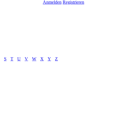
Anmelden
Registrieren
S
T
U
V
W
X
Y
Z