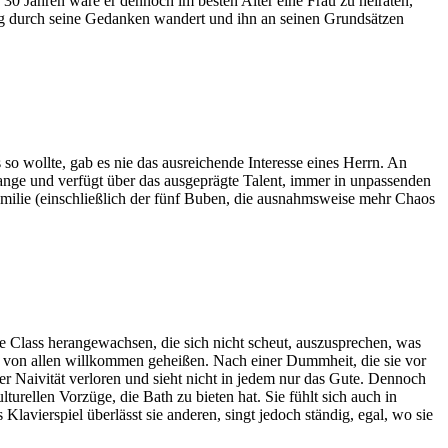
n 30 Jahren wäre er dennoch im besten Alter eine Frau zu heiraten,
dig durch seine Gedanken wandert und ihn an seinen Grundsätzen
s so wollte, gab es nie das ausreichende Interesse eines Herrn. An
lange und verfügt über das ausgeprägte Talent, immer in unpassenden
Familie (einschließlich der fünf Buben, die ausnahmsweise mehr Chaos
le Class herangewachsen, die sich nicht scheut, auszusprechen, was
nicht von allen willkommen geheißen. Nach einer Dummheit, die sie vor
r Naivität verloren und sieht nicht in jedem nur das Gute. Dennoch
turellen Vorzüge, die Bath zu bieten hat. Sie fühlt sich auch in
avierspiel überlässt sie anderen, singt jedoch ständig, egal, wo sie