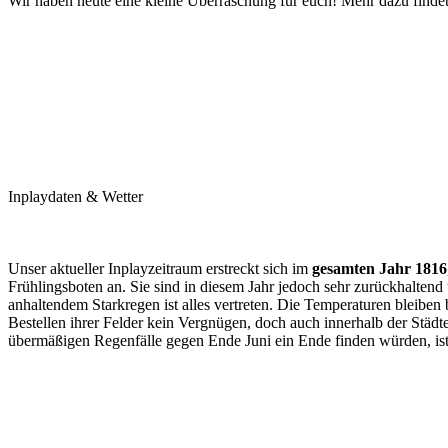
Wir haben heute eine kleine Überraschung für euch! Mehr dazu findet
Inplaydaten & Wetter
Unser aktueller Inplayzeitraum erstreckt sich im
gesamten Jahr 1816
Frühlingsboten an. Sie sind in diesem Jahr jedoch sehr zurückhaltend
anhaltendem Starkregen ist alles vertreten. Die Temperaturen bleiben
Bestellen ihrer Felder kein Vergnügen, doch auch innerhalb der Stä
übermäßigen Regenfälle gegen Ende Juni ein Ende finden würden, ist