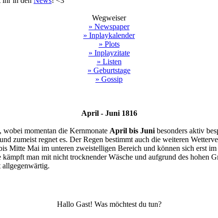
 ihr in den
News
! <3
Wegweiser
» Newspaper
» Inplaykalender
» Plots
» Inplayzitate
» Listen
» Geburtstage
» Gossip
April - Juni 1816
, wobei momentan die Kernmonate
April bis Juni
besonders aktiv bes
 und zumeist regnet es. Der Regen bestimmt auch die weiteren Wetterver
 bis Mitte Mai im unteren zweistelligen Bereich und können sich erst 
dte kämpft man mit nicht trocknender Wäsche und aufgrund des hohen G
 allgegenwärtig.
Hallo Gast! Was möchtest du tun?