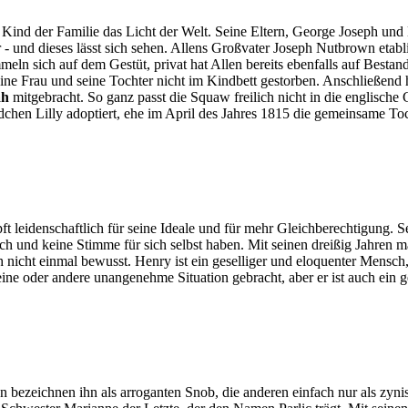
s Kind der Familie das Licht der Welt. Seine Eltern, George Joseph un
 - und dieses lässt sich sehen. Allens Großvater Joseph Nutbrown etabli
eln sich auf dem Gestüt, privat hat Allen bereits ebenfalls auf Bestand
e Frau und seine Tochter nicht im Kindbett gestorben. Anschließend hat
ah
mitgebracht. So ganz passt die Squaw freilich nicht in die englische Ge
dchen Lilly adoptiert, ehe im April des Jahres 1815 die gemeinsame T
t leidenschaftlich für seine Ideale und für mehr Gleichberechtigung. Sei
nfach und keine Stimme für sich selbst haben. Mit seinen dreißig Jahren
ch nicht einmal bewusst. Henry ist ein geselliger und eloquenter Mensch
ie eine oder andere unangenehme Situation gebracht, aber er ist auch ei
en bezeichnen ihn als arroganten Snob, die anderen einfach nur als zyn