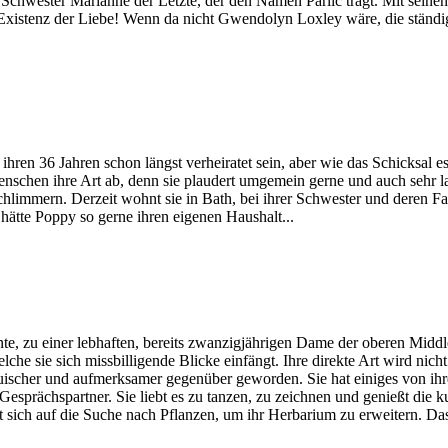
r Schwester Marianne der Letzte, der den Namen Parlic trägt. Mit seine
er Existenz der Liebe! Wenn da nicht Gwendolyn Loxley wäre, die stän
ihren 36 Jahren schon längst verheiratet sein, aber wie das Schicksal e
Menschen ihre Art ab, denn sie plaudert umgemein gerne und auch sehr 
schlimmern. Derzeit wohnt sie in Bath, bei ihrer Schwester und deren 
 hätte Poppy so gerne ihren eigenen Haushalt...
nte, zu einer lebhaften, bereits zwanzigjährigen Dame der oberen Midd
 welche sie sich missbilligende Blicke einfängt. Ihre direkte Art wird 
auischer und aufmerksamer gegenüber geworden. Sie hat einiges von ihre
sprächspartner. Sie liebt es zu tanzen, zu zeichnen und genießt die kul
sich auf die Suche nach Pflanzen, um ihr Herbarium zu erweitern. Das Kl