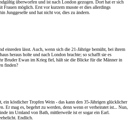
ndgültig überworfen und ist nach London gezogen. Dort hat er sich
it Frauen möglich. Erst vor kurzem musste er dies allerdings
hin Junggeselle und hat nicht vor, dies zu ändern.
und einreden lässt. Auch, wenn sich die 21-Jährige bemüht, bei ihrem
haus heraus holte und nach London brachte; so schafft sie es
r Bruder Ewan im Krieg fiel, hält sie die Blicke für die Männer in
en finden?
, ein köstlicher Tropfen Wein - das kann den 35-Jährigen glücklicher
en. Er mag es, begehrt zu werden, denn wenn er verheiratet ist... Nun,
ünde im Umland von Bath, mittlerweile ist er sogar ein Earl.
ehelicht. Endlich.