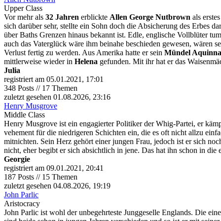
Upper Class
Vor mehr als
32 Jahren
erblickte
Allen George Nutbrown
als erste
sich darüber sehr, stellte ein Sohn doch die Absicherung des Erbes dar
über Baths Grenzen hinaus bekannt ist. Edle, englische Vollblüter tumm
auch das Vaterglück wäre ihm beinahe beschieden gewesen, wären sein
Verlust fertig zu werden. Aus Amerika hatte er sein
Mündel Aquinn
mittlerweise wieder in
Helena
gefunden. Mit ihr hat er das Waisenmä
Julia
registriert am 05.01.2021, 17:01
348 Posts // 17 Themen
zuletzt gesehen 01.08.2026, 23:16
Henry Musgrove
Middle Class
Henry Musgrove ist ein engagierter Politiker der Whig-Partei, er kämpf
vehement für die niedrigeren Schichten ein, die es oft nicht allzu ei
mitnichten. Sein Herz gehört einer jungen Frau, jedoch ist er sich no
nicht, eher begibt er sich absichtlich in jene. Das hat ihn schon in d
Georgie
registriert am 09.01.2021, 20:41
187 Posts // 15 Themen
zuletzt gesehen 04.08.2026, 19:19
John Parlic
Aristocracy
John Parlic ist wohl der unbegehrteste Junggeselle Englands. Die ein