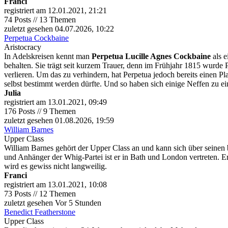
Franci
registriert am 12.01.2021, 21:21
74 Posts // 13 Themen
zuletzt gesehen 04.07.2026, 10:22
Perpetua Cockbaine
Aristocracy
In Adelskreisen kennt man
Perpetua Lucille Agnes Cockbaine
als e
behalten. Sie trägt seit kurzem Trauer, denn im Frühjahr 1815 wurde 
verlieren. Um das zu verhindern, hat Perpetua jedoch bereits einen Pla
selbst bestimmt werden dürfte. Und so haben sich einige Neffen zu ein
Julia
registriert am 13.01.2021, 09:49
176 Posts // 9 Themen
zuletzt gesehen 01.08.2026, 19:59
William Barnes
Upper Class
William Barnes gehört der Upper Class an und kann sich über seinen
und Anhänger der Whig-Partei ist er in Bath und London vertreten. Er 
wird es gewiss nicht langweilig.
Franci
registriert am 13.01.2021, 10:08
73 Posts // 12 Themen
zuletzt gesehen
Vor 5 Stunden
Benedict Featherstone
Upper Class