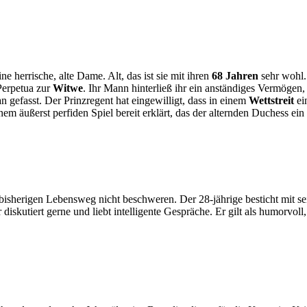
ine herrische, alte Dame. Alt, das ist sie mit ihren
68 Jahren
sehr wohl.
Perpetua zur
Witwe
. Ihr Mann hinterließ ihr ein anständiges Vermögen, 
n gefasst. Der Prinzregent hat eingewilligt, dass in einem
Wettstreit
ein
em äußerst perfiden Spiel bereit erklärt, das der alternden Duchess ei
 bisherigen Lebensweg nicht beschweren. Der 28-jährige besticht mit 
diskutiert gerne und liebt intelligente Gespräche. Er gilt als humorvol