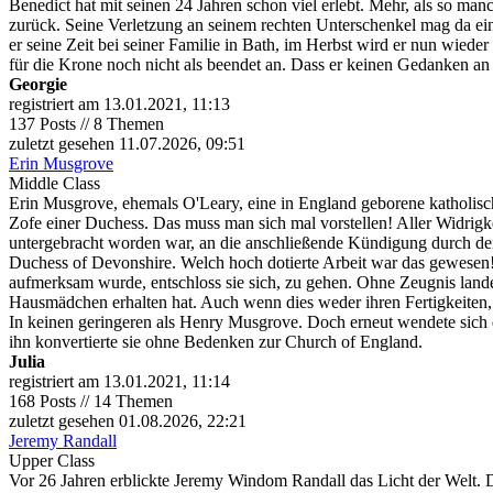
Benedict hat mit seinen 24 Jahren schon viel erlebt. Mehr, als so man
zurück. Seine Verletzung an seinem rechten Unterschenkel mag da ei
er seine Zeit bei seiner Familie in Bath, im Herbst wird er nun wiede
für die Krone noch nicht als beendet an. Dass er keinen Gedanken an
Georgie
registriert am 13.01.2021, 11:13
137 Posts // 8 Themen
zuletzt gesehen 11.07.2026, 09:51
Erin Musgrove
Middle Class
Erin Musgrove, ehemals O'Leary, eine in England geborene katholische 
Zofe einer Duchess. Das muss man sich mal vorstellen! Aller Widrig
untergebracht worden war, an die anschließende Kündigung durch den s
Duchess of Devonshire. Welch hoch dotierte Arbeit war das gewesen! F
aufmerksam wurde, entschloss sie sich, zu gehen. Ohne Zeugnis lande
Hausmädchen erhalten hat. Auch wenn dies weder ihren Fertigkeiten, n
In keinen geringeren als Henry Musgrove. Doch erneut wendete sich d
ihn konvertierte sie ohne Bedenken zur Church of England.
Julia
registriert am 13.01.2021, 11:14
168 Posts // 14 Themen
zuletzt gesehen 01.08.2026, 22:21
Jeremy Randall
Upper Class
Vor 26 Jahren erblickte Jeremy Windom Randall das Licht der Welt. Da