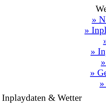
We
» N
» Inp
» In
»
» Ge
»
Inplaydaten & Wetter