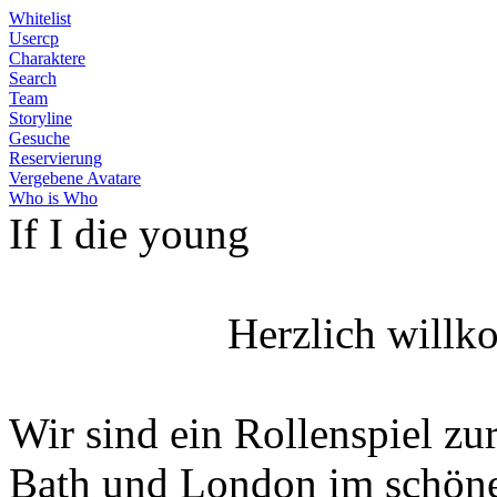
Whitelist
Usercp
Charaktere
Search
Team
Storyline
Gesuche
Reservierung
Vergebene Avatare
Who is Who
If I die young
Herzlich willk
Wir sind ein Rollenspiel zur
Bath und London im schöne