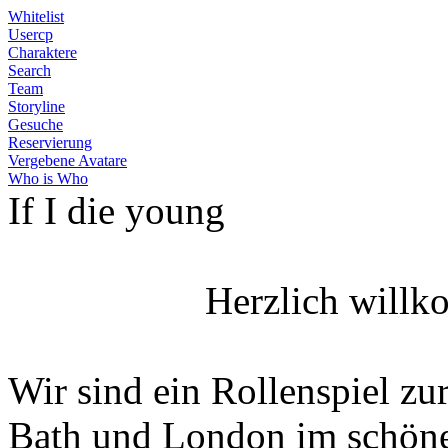
Whitelist
Usercp
Charaktere
Search
Team
Storyline
Gesuche
Reservierung
Vergebene Avatare
Who is Who
If I die young
Herzlich willk
Wir sind ein Rollenspiel zur
Bath und London im schöne