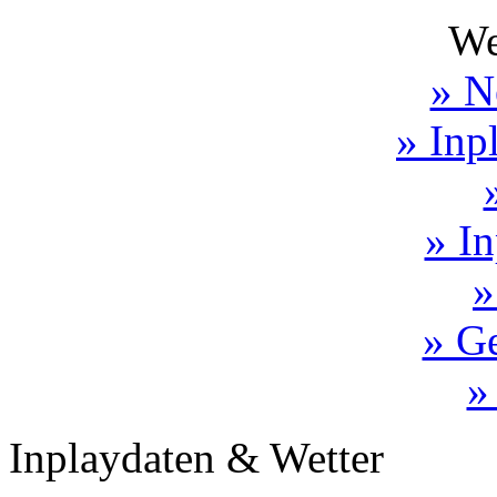
We
» N
» Inp
» In
»
» Ge
»
Inplaydaten & Wetter